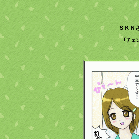
ＳＫＮ
｢チェ