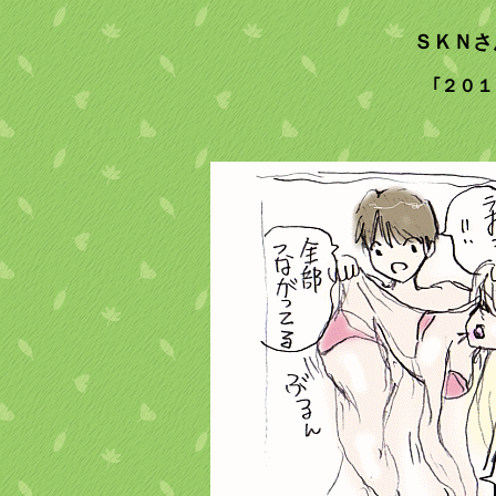
ＳＫＮさ
｢２０